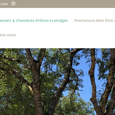
a.com
rcement & Chambres d’Hôtes Ecolodges
Prestations Bien-Être 
tez-nous