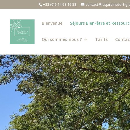
+33 (0)6 14 69 16 58
contact@lesjardinsdortigi
Bienvenue
Séjours Bien-être et Ressou
Qui sommes-nous ?
Tarifs
Contac