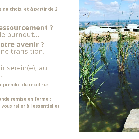
e au choix, et
à partir de 2
ressourcement ?
 le burnout..
.
otre avenir ?
une transition.
r serein(e), au
.
r prendre du recul sur
onde remise en forme :
vous relier à l’essentiel et