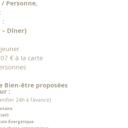
 / Personne,
t
 :
 – Dîner)
éjeuner
07 € à la carte
personnes
e Bien-être proposées
ur :
nifier 24h à l’avance)
ntaire
iel®
oin Énergétique