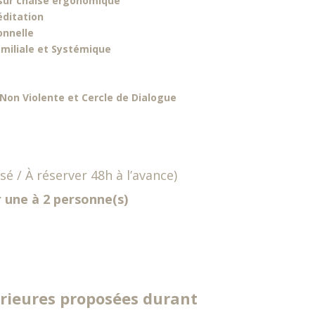
sur chaise ergonomique
éditation
onnelle
amiliale et Systémique
Non Violente et Cercle de Dialogue
sé / À réserver 48h à l’avance)
r une à 2 personne(s)
érieures proposées durant